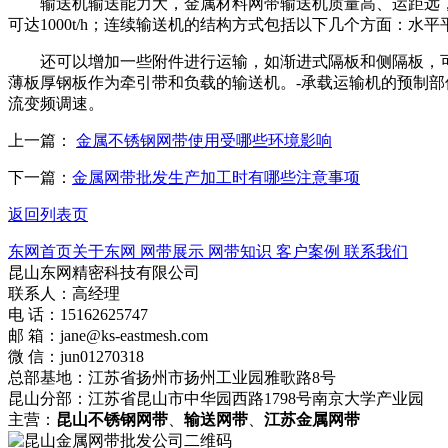
输送机输送能力大，金属材料网带输送机质量高、运距远，
可达1000t/h；连续输送机的结构方式包括以下几个方面：
还可以增加一些附件进行运输，如渐进式隔板和侧隔板，可以
薄板厚钢板作为牵引带和负载的输送机。-承载运输机的预制
流变频调速。
上一篇：
金属不锈钢网带使用受哪些环境影响
下一篇：
金属网带批发生产加工时有哪些注意事项
返回列表页
东网首页
关于东网
网带展示
网带知识
客户案例
联系我们
昆山东网精密科技有限公司
联系人：高经理
电 话：15162625747
邮 箱：jane@ks-eastmesh.com
微 信：jun01270318
总部基地：江苏省扬州市扬州工业园雅歌路8号
昆山分部：江苏省昆山市中华园西路1798号南京大学产业园
主营：
昆山不锈钢网带
、
输送网带
、
江苏金属网带